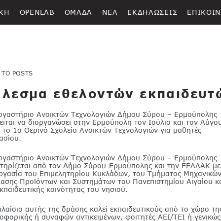
ΚΗ
OPENLAB
ΟΜΑΔΑ
ΝΕΑ
ΕΚΔΗΛΩΣΕΙΣ
ΕΠΙΚΟΙΝ
 TO POSTS
λεσμα εθελοντών εκπαιδευτ
ργαστήριο Ανοικτών Τεχνολογιών Δήμου Σύρου – Ερμούπολης
ειται να διοργανώσει στην Ερμούπολη τον Ιούλιο και τον Αύγο
 το 1ο Θερινό Σχολείο Ανοικτών Τεχνολογιών για μαθητές
ασίου.
ργαστήριο Ανοικτών Τεχνολογιών Δήμου Σύρου – Ερμούπολης
τηρίζεται από τον Δήμο Σύρου-Ερμούπολης και την ΕΕΛΛΑΚ με
ργασία του Επιμελητηρίου Κυκλάδων, του Τμήματος Μηχανικώ
ίασης Προϊόντων και Συστημάτων του Πανεπιστημίου Αιγαίου κ
εκπαιδευτικής κοινότητας του νησιού.
πλαίσιο αυτής της δράσης καλεί εκπαιδευτικούς από το χώρο τη
οφορικής ή συναφών αντικειμένων, φοιτητές ΑΕΙ/ΤΕΙ ή γενικώς