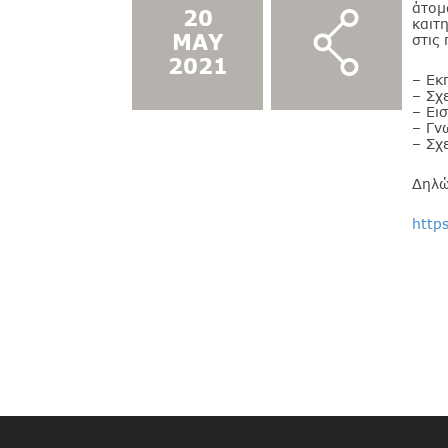
άτομ
20
καιτ
MAY
στις
2021
– Εκ
– Σχ
– Ει
– Γν
– Σχ
Δηλώ
http