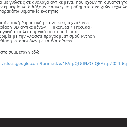
α με γνώσεις σε ανάλογα αντικείμενα, που έχουν τη δυνατότητ
ην εμπειρία να διδάξουν εισαγωγικά μαθήματα ανοιχτών τεχνολ
 παρακάτω θεματικές ενότητες:
παιδευτική Ρομποτική με ανοικτές τεχνολογίες
εδίαση 3D αντικειμένων (TinkerCad / FreeCad)
σαγωγή στο λειτουργικό σύστημα Linux
ωριμία με την γλώσσα προγραμματισμού Python
εδίαση ιστοσελίδων με το WordPress
στε συμμετοχή εδώ:
s://docs.google.com/forms/d/e/1FAIpQLSfNZOIQ6MrtpZ024I6