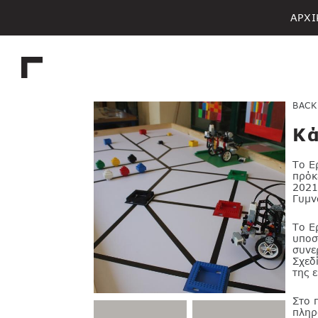
ΑΡΧΙ
BACK
Κά
Το Ε
πρόκ
2021
Γυμν
Το Ε
υποσ
συνε
Σχεδ
της 
Στο 
πληρ