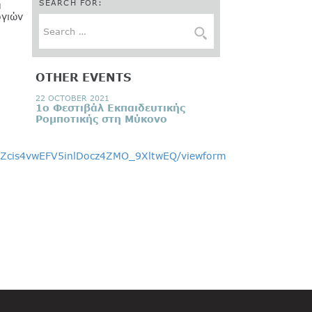
SEARCH FOR:
α
ογιών
OTHER EVENTS
22 OCTOBER 2021
1ο Φεστιβάλ Εκπαιδευτικής
Ρομποτικής στη Μύκονο
qZcis4vwEFV5inlDocz4ZMO_9XltwEQ/viewform