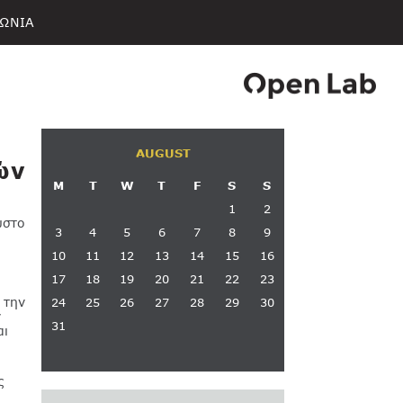
ΩΝΙΑ
AUGUST
ών
M
T
W
T
F
S
S
1
2
υστο
3
4
5
6
7
8
9
10
11
12
13
14
15
16
17
18
19
20
21
22
23
 την
24
25
26
27
28
29
30
ν
31
αι
ς