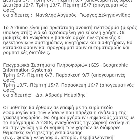
Δευτέρα 12/7, Τρίτη 13/7, Πέμπτη 15/7 (απογευματινές
ώρες)
εκπαιδευτές : Μανώλης Αργυρός, Γιώργος Δεληγιαννίδης
Το Arduino είναι μια πρωτότυπη ανοικτή πλατφόρμα (μικρός
υπολογιστής) ειδικά σχεδιασμένη για εύκολη χρήση. Οι
μαθητές θα γνωρίσουν βασικές αρχές ηλεκτρονικής &
ηλεκτρονικών συστημάτων, κινητήρων και αισθητήρων, θα
κατασκευάσουν και προγραμματίσουν αυτοματισμούς και
ρομποτικές διατάξεις.
Γεωγραφικά Συστήματα Πληροφοριών (GIS- Geographic
Information Systems)
Τρίτη 6/7, Πέμπτη 8/7, Παρασκευή 9/7 (απογευματινές
ώρες)
Τρίτη 13/7, Πέμπτη 15/7, Παρασκευή 16/7 (απογευματινές
ώρες)
εκπαιδευτής: Δρ. Αβραάμ Μαυρίδης
Οι μαθητές θα έρθουν σε επαφή με το ευρύ πεδίο
εφαρμογών και των λύσεων που παρέχει η ανάλυση της
γεωπληροφορίας. Θα δημιουργήσουν ψηφιακούς χάρτες με
το πρόγραμμα ArcGIS, ενισχύοντας την χωρική αντίληψη
και την γνώση για δυναμική των χαρτών σε διάφορες
θεματικές ενότητες της εκπαίδευσης
(π.χ., φυσική γεωγραφία, ιστορία, περιβαλλοντική