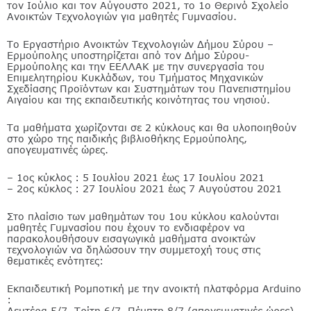
τον Ιούλιο και τον Αύγουστο 2021, το 1ο Θερινό Σχολείο
Ανοικτών Τεχνολογιών για μαθητές Γυμνασίου.
Το Εργαστήριο Ανοικτών Τεχνολογιών Δήμου Σύρου –
Ερμούπολης υποστηρίζεται από τον Δήμο Σύρου-
Ερμούπολης και την ΕΕΛΛΑΚ με την συνεργασία του
Επιμελητηρίου Κυκλάδων, του Τμήματος Μηχανικών
Σχεδίασης Προϊόντων και Συστημάτων του Πανεπιστημίου
Αιγαίου και της εκπαιδευτικής κοινότητας του νησιού.
Τα μαθήματα χωρίζονται σε 2 κύκλους και θα υλοποιηθούν
στο χώρο της παιδικής βιβλιοθήκης Ερμούπολης,
απογευματινές ώρες.
– 1ος κύκλος : 5 Ιουλίου 2021 έως 17 Ιουλίου 2021
– 2ος κύκλος : 27 Ιουλίου 2021 έως 7 Αυγούστου 2021
Στο πλαίσιο των μαθημάτων του 1ου κύκλου καλούνται
μαθητές Γυμνασίου που έχουν το ενδιαφέρον να
παρακολουθήσουν εισαγωγικά μαθήματα ανοικτών
τεχνολογιών να δηλώσουν την συμμετοχή τους στις
θεματικές ενότητες:
Εκπαιδευτική Ρομποτική με την ανοικτή πλατφόρμα Arduino
:
Δευτέρα 5/7, Τρίτη 6/7, Πέμπτη 8/7 (απογευματινές ώρες)