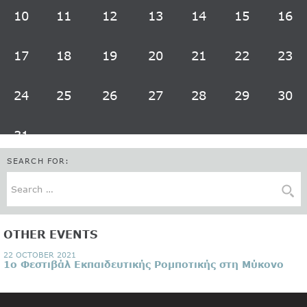
10
11
12
13
14
15
16
17
18
19
20
21
22
23
24
25
26
27
28
29
30
31
SEARCH FOR:
OTHER EVENTS
22 OCTOBER 2021
1ο Φεστιβάλ Εκπαιδευτικής Ρομποτικής στη Μύκονο