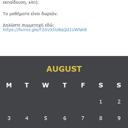
εκπαίδευση, κλπ).
Τα μαθήματα είναι δωρεάν.
Δηλώστε συμμετοχή εδώ:
https://forms.gle/F2SVXhU8qQd1UWNA8
AUGUST
M
T
W
T
F
S
S
1
2
3
4
5
6
7
8
9